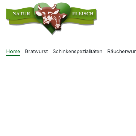
m Hauptinhalt springen
Zur Suche springen
Zur Hauptnavigation springen
Home
Bratwurst
Schinkenspezialitäten
Räucherwur