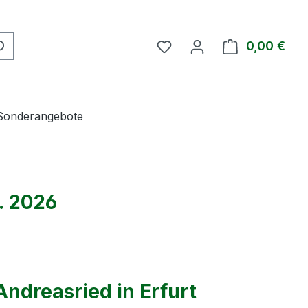
Du hast 0 Produkte auf 
0,00 €
Ware
Sonderangebote
. 2026
ndreasried in Erfurt