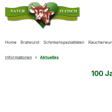
m Hauptinhalt springen
Zur Suche springen
Zur Hauptnavigation springen
Home
Bratwurst
Schinkenspezialitäten
Räucherwur
Informationen
Aktuelles
100 J