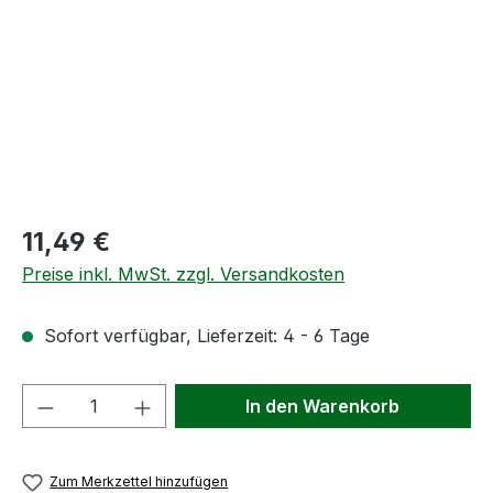
Regulärer Preis:
11,49 €
Preise inkl. MwSt. zzgl. Versandkosten
Sofort verfügbar, Lieferzeit: 4 - 6 Tage
Produkt Anzahl: Gib den gewünschten We
In den Warenkorb
Zum Merkzettel hinzufügen