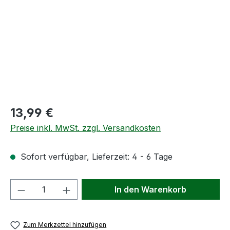
Regulärer Preis:
13,99 €
Preise inkl. MwSt. zzgl. Versandkosten
Sofort verfügbar, Lieferzeit: 4 - 6 Tage
Produkt Anzahl: Gib den gewünschten We
In den Warenkorb
Zum Merkzettel hinzufügen