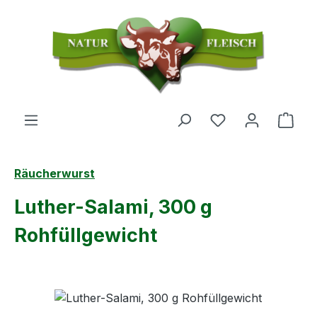
Zum Hauptinhalt springen
Du hast 0 Produ
Ware
Räucherwurst
Luther-Salami, 300 g
Rohfüllgewicht
Bildergalerie überspringen